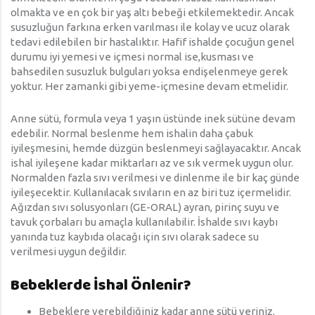
olmakta ve en çok bir yaş altı bebeği etkilemektedir. Ancak
susuzluğun farkına erken varılması ile kolay ve ucuz olarak
tedavi edilebilen bir hastalıktır. Hafif ishalde çocuğun genel
durumu iyi yemesi ve içmesi normal ise,kusması ve
bahsedilen susuzluk bulguları yoksa endişelenmeye gerek
yoktur. Her zamanki gibi yeme-içmesine devam etmelidir.
Anne sütü, formula veya 1 yaşın üstünde inek sütüne devam
edebilir. Normal beslenme hem ishalin daha çabuk
iyileşmesini, hemde düzgün beslenmeyi sağlayacaktır. Ancak
ishal iyileşene kadar miktarları az ve sık vermek uygun olur.
Normalden fazla sıvı verilmesi ve dinlenme ile bir kaç günde
iyileşecektir. Kullanılacak sıvıların en az biri tuz içermelidir.
Ağızdan sıvı solusyonları (GE-ORAL) ayran, pirinç suyu ve
tavuk çorbaları bu amaçla kullanılabilir. İshalde sıvı kaybı
yanında tuz kaybıda olacağı için sıvı olarak sadece su
verilmesi uygun değildir.
Bebeklerde İshal Önlenir?
Bebeklere verebildiğiniz kadar anne sütü veriniz.