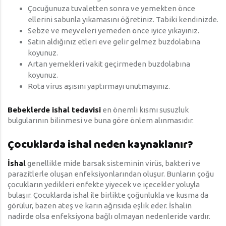
Çocuğunuza tuvaletten sonra ve yemekten önce
ellerini sabunla yıkamasını öğretiniz. Tabiki kendinizde.
Sebze ve meyveleri yemeden önce iyice yıkayınız.
Satın aldığınız etleri eve gelir gelmez buzdolabına
koyunuz.
Artan yemekleri vakit geçirmeden buzdolabına
koyunuz.
Rota virus aşısını yaptırmayı unutmayınız.
Bebeklerde ishal tedavisi
en önemli kısmı susuzluk
bulgularının bilinmesi ve buna göre önlem alınmasıdır.
Çocuklarda ishal neden kaynaklanır?
İshal
genellikle mide barsak sisteminin virüs, bakteri ve
parazitlerle oluşan enfeksiyonlarından oluşur. Bunların çoğu
çocukların yedikleri enfekte yiyecek ve içecekler yoluyla
bulaşır. Çocuklarda ishal ile birlikte çoğunlukla ve kusma da
görülur, bazen ateş ve karın ağrısıda eşlik eder. İshalin
nadirde olsa enfeksiyona bağlı olmayan nedenleride vardır.