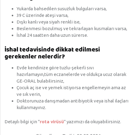
Yukarda bahsedilen susuzluk bulguları varsa,
39 C üzerinde ateşi varsa,
Dışkı kanlı veya siyah renkli ise,
Beslenmesi bozulmuş ve tekrarlayan kusmaları varsa,
İshal 24 saatten daha uzun sürerse.
İshal tedavisinde dikkat edilmesi
gerekenler nelerdir?
Evde kendinize göre tuzlu-şekerli sıvı
hazırlamayın,tüm eczanelerde ve oldukça ucuz olarak
GE-ORAL bulabilirsiniz,
Çocuk aç ise ve yemek istiyorsa engellemeyin ama az
ve sık verin,
Doktorunuza danışmadan antibiyotik veya ishal ilaçları
kullanmayınız.
Detaylı bilgi için "
rota virüsü
" yazımızı da okuyabilirsiniz.