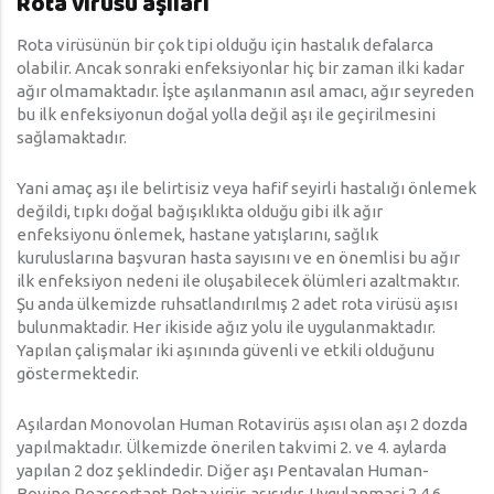
Rota virüsü aşıları
Rota virüsünün bir çok tipi olduğu için hastalık defalarca
olabilir. Ancak sonraki enfeksiyonlar hiç bir zaman ilki kadar
ağır olmamaktadır. İşte aşılanmanın asıl amacı, ağır seyreden
bu ilk enfeksiyonun doğal yolla değil aşı ile geçirilmesini
sağlamaktadır.
Yani amaç aşı ile belirtisiz veya hafif seyirli hastalığı önlemek
değildi, tıpkı doğal bağışıklıkta olduğu gibi ilk ağır
enfeksiyonu önlemek, hastane yatışlarını, sağlık
kuruluslarına başvuran hasta sayısını ve en önemlisi bu ağır
ilk enfeksiyon nedeni ile oluşabilecek ölümleri azaltmaktır.
Şu anda ülkemizde ruhsatlandırılmış 2 adet rota virüsü aşısı
bulunmaktadir. Her ikiside ağız yolu ile uygulanmaktadır.
Yapılan çalişmalar iki aşınında güvenli ve etkili olduğunu
göstermektedir.
Aşılardan Monovolan Human Rotavirüs aşısı olan aşı 2 dozda
yapılmaktadır. Ülkemizde önerilen takvimi 2. ve 4. aylarda
yapılan 2 doz şeklindedir. Diğer aşı Pentavalan Human-
Bovine Reassortant Rota virüs aşısıdır. Uygulanmasi 2,4,6