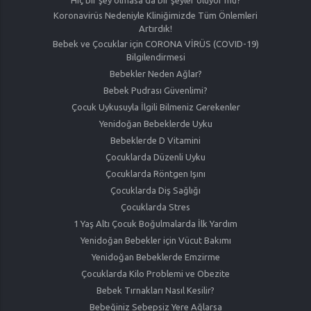
Hiç bir şey olmasa da bir şeyler oluyor mu?
Koronavirüs Nedeniyle Kliniğimizde Tüm Önlemleri
Artırdık!
Bebek ve Çocuklar için CORONA VİRÜS (COVID-19)
Bilgilendirmesi
Bebekler Neden Ağlar?
Bebek Pudrası Güvenlimi?
Çocuk Uykusuyla İlgili Bilmeniz Gerekenler
Yenidoğan Bebeklerde Uyku
Bebeklerde D Vitamini
Çocuklarda Düzenli Uyku
Çocuklarda Röntgen Işını
Çocuklarda Diş Sağlığı
Çocuklarda Stres
1 Yaş Altı Çocuk Boğulmalarda İlk Yardım
Yenidoğan Bebekler için Vücut Bakımı
Yenidoğan Bebeklerde Emzirme
Çocuklarda Kilo Problemi ve Obezite
Bebek Tırnakları Nasıl Kesilir?
Bebeğiniz Sebepsiz Yere Ağlarsa