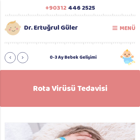
+90312
446 2525
Dr. Ertuğrul Güler
MENÜ
eslenme
0-3 Ay Bebek Gelişimi
3-6 A
Rota Virüsü Tedavisi